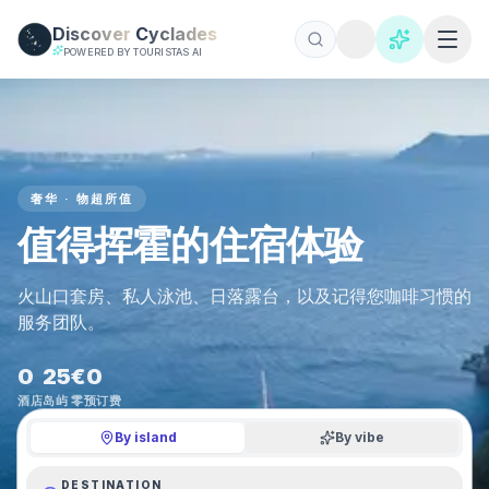
Skip to main content
Discover
Cyclades
POWERED BY TOURISTAS AI
奢华 · 物超所值
值得挥霍的住宿体验
火山口套房、私人泳池、日落露台，以及记得您咖啡习惯的
服务团队。
0
25
€0
酒店
岛屿
零预订费
By island
By vibe
DESTINATION