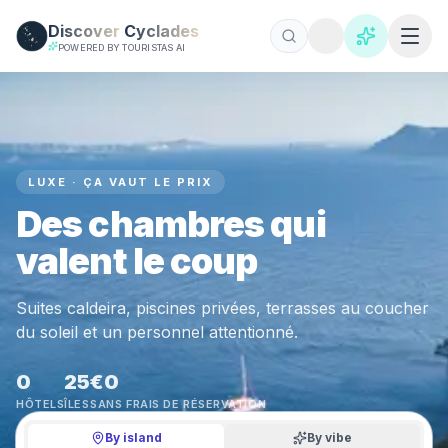
Skip to main content
Discover
Cyclades
POWERED BY TOURISTAS AI
LUXE · ÇA VAUT LE PRIX
Des chambres qui
valent le coup
Suites caldeira, piscines privées, terrasses au coucher
du soleil et un personnel attentionné.
0
25
€0
HÔTELS
ÎLES
SANS FRAIS DE RÉSERVATION
By island
By vibe