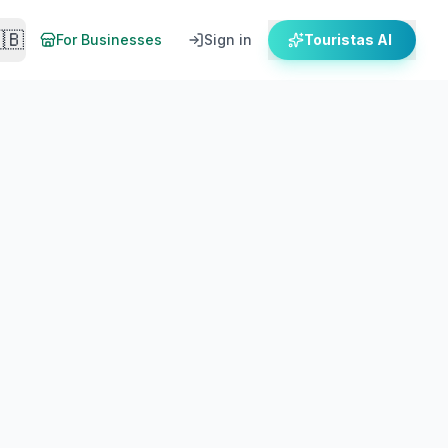
🇧
For Businesses
Sign in
Touristas AI
Platz!