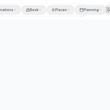

inations
Book
Places
Planning
| D…
ten Windsurf-Ziele in Europa. Reservieren Sie jetzt Ihren 