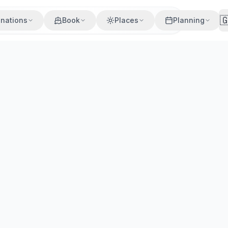

inations
Book
Places
Planning
ssyrtiko volcánico, conoce el cultivo kouloura y disfruta d