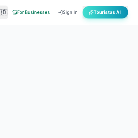
🇧
For Businesses
Sign in
Touristas AI
el maridaje con mezedes locales.